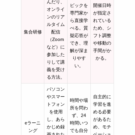
んだり、
ピックを
開催日時
オンライ
専門家か
が指定さ
ンのリア
ら直接学
れている
ルタイム
べる。質
ため、シ
集合研修
配信
疑応答が
フト調整
（Zoom
でき、理
や移動の
など）に
解が深ま
手間がか
参加した
りやす
かる。
りして講
い。
義を受け
る方法。
パソコン
やスマー
自主的に
時間や場
トフォン
学習を進
所を問わ
を使用
める必要
ず、24
し、あら
があるた
eラーニ
時間いつ
かじめ録
め、モチ
ング
でも自分
画された
ベーショ