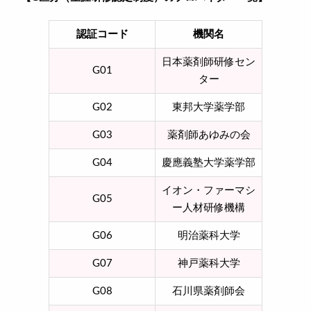
認証コード
機関名
日本薬剤師研修セン
G01
ター
G02
東邦大学薬学部
G03
薬剤師あゆみの会
G04
慶應義塾大学薬学部
イオン・ファーマシ
G05
ー人材研修機構
G06
明治薬科大学
G07
神戸薬科大学
G08
石川県薬剤師会