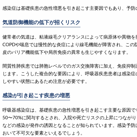
感染症は基礎疾患の急性増悪を引き起こす主要因でもあり、予防
気道防御機能の低下が招くリスク
健常者の気道は、粘液線毛クリアランスによって病原体や異物を
COPDや喘息では慢性的な炎症により線毛機能が障害され、この
皮のバリア機能低下や局所免疫の異常も生じやすくなります。
間質性肺疾患では肺胞レベルでのガス交換障害に加え、免疫抑制
じます。こうした複合的な要因により、呼吸器疾患患者は感染症
しやすい状態にあるため注意が必要です。
感染が引き起こす疾患の増悪
呼吸器感染症は、基礎疾患の急性増悪を引き起こす主要な原因です
50〜70%に関与するとされ、入院や死亡リスクの上昇につなが
などの感染が発作の誘因となることが知られています。感染予防
おいて不可欠な要素といえるでしょう。