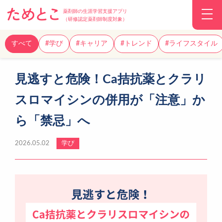
薬剤師の生涯学習支援アプリ
（研修認定薬剤師制度対象）
すべて
#学び
#キャリア
#トレンド
#ライフスタイル
見逃すと危険！Ca拮抗薬とクラリ
スロマイシンの併用が「注意」か
ら「禁忌」へ
2026.05.02
学び