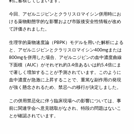
剰に蓄積してしまいます。
今回、アゼルニジピンとクラリスロマイシン併用時にお
ける薬物動態学的な影響および市販後安全性情報が改め
て評価されました。
生理学的薬物速度論（PBPK）モデルを用いた解析による
と、アゼルニジピンとクラリスロマイシン400mgまたは
800mgを併用した場合、アゼルニジピンの血中濃度曲線
下面積（AUC）がそれぞれ約3.4倍あるいは約5.4倍にま
で著しく増加することが予測されています。このように
血中濃度が急激に上昇することで、重篤な副作用の発現
が強く懸念されるため、禁忌への移行が決定しました。
この併用禁忌化に伴う臨床現場への影響については、事
前に関連学会へ意見聴取がなされ、特段の問題はないこ
とが確認されています。