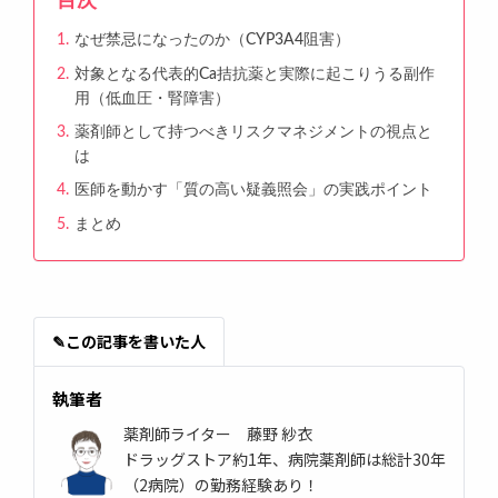
目次
なぜ禁忌になったのか（CYP3A4阻害）
対象となる代表的Ca拮抗薬と実際に起こりうる副作
用（低血圧・腎障害）
薬剤師として持つべきリスクマネジメントの視点と
は
医師を動かす「質の高い疑義照会」の実践ポイント
まとめ
✎
この記事を書いた人
執筆者
薬剤師ライター 藤野 紗衣
ドラッグストア約1年、病院薬剤師は総計30年
（2病院）の勤務経験あり！