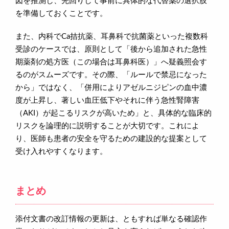
図を推測し、先回りして事前に具体的な代替薬の選択肢
を準備しておくことです。
また、内科でCa拮抗薬、耳鼻科で抗菌薬といった複数科
受診のケースでは、原則として「後から追加された急性
期薬剤の処方医（この場合は耳鼻科医）」へ疑義照会す
るのがスムーズです。その際、「ルールで禁忌になった
から」ではなく、「併用によりアゼルニジピンの血中濃
度が上昇し、著しい血圧低下やそれに伴う急性腎障害
（AKI）が起こるリスクが高いため」と、具体的な臨床的
リスクを論理的に説明することが大切です。これによ
り、医師も患者の安全を守るための建設的な提案として
受け入れやすくなります。
まとめ
添付文書の改訂情報の更新は、ともすれば単なる確認作